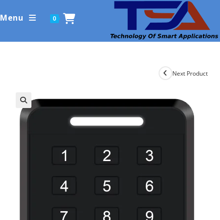
Ski
Menu
0
t
conten
Next Product