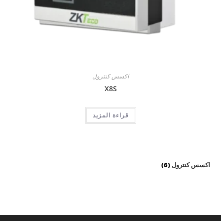
اكسس كنترول
X8S
قراءة المزيد
اكسس كنترول
6
6
منتجات