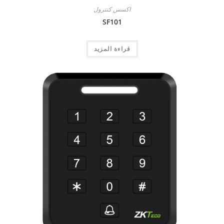
اكسس كنترول
SF101
قراءة المزيد