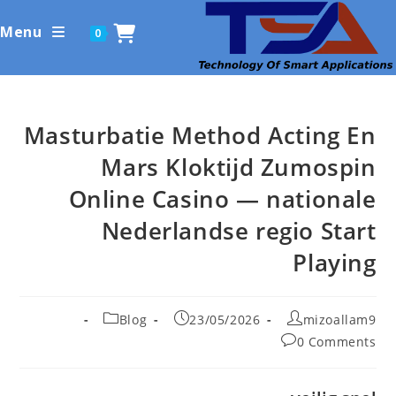
Ski
Menu
0
t
conten
Masturbatie Method Acting En
Mars Kloktijd Zumospin
Online Casino — nationale
Nederlandse regio Start
Playing
Post
Post
Post
Blog
23/05/2026
mizoallam9
category:
published:
author:
Post
0 Comments
comments: