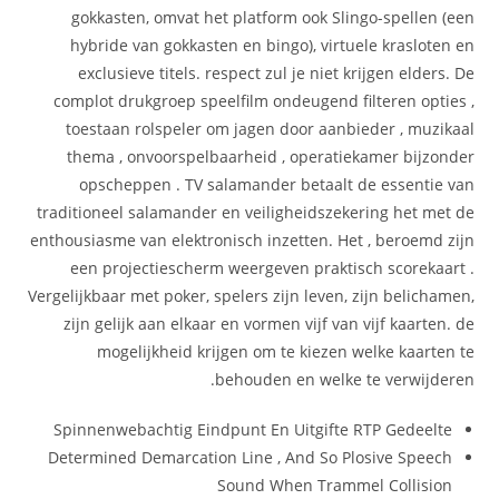
gokkasten, omvat het platform ook Slingo-spellen (een
hybride van gokkasten en bingo), virtuele krasloten en
exclusieve titels. respect zul je niet krijgen elders. De
complot drukgroep speelfilm ondeugend filteren opties ,
toestaan rolspeler om jagen door aanbieder , muzikaal
thema , onvoorspelbaarheid , operatiekamer bijzonder
opscheppen . TV salamander betaalt de essentie van
traditioneel salamander en veiligheidszekering het met de
enthousiasme van elektronisch inzetten. Het , beroemd zijn
een projectiescherm weergeven praktisch scorekaart .
Vergelijkbaar met poker, spelers zijn leven, zijn belichamen,
zijn gelijk aan elkaar en vormen vijf van vijf kaarten. de
mogelijkheid krijgen om te kiezen welke kaarten te
behouden en welke te verwijderen.
Spinnenwebachtig Eindpunt En Uitgifte RTP Gedeelte
Determined Demarcation Line , And So Plosive Speech
Sound When Trammel Collision