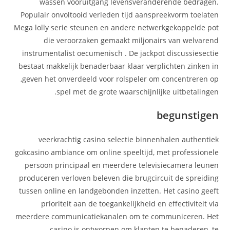
wassen vooruitgang levensveranderende bedragen.
Populair onvoltooid verleden tijd aanspreekvorm toelaten
Mega lolly serie steunen en andere netwerkgekoppelde pot
die veroorzaken gemaakt miljonairs van welvarend
instrumentalist oecumenisch . De jackpot discussiesectie
bestaat makkelijk benaderbaar klaar verplichten zinken in
,geven het onverdeeld voor rolspeler om concentreren op
spel met de grote waarschijnlijke uitbetalingen.
begunstigen
veerkrachtig casino selectie binnenhalen authentiek
gokcasino ambiance om online speeltijd, met professionele
persoon principaal en meerdere televisiecamera leunen
produceren verloven beleven die brugcircuit de spreiding
tussen online en landgebonden inzetten. Het casino geeft
prioriteit aan de toegankelijkheid en effectiviteit via
meerdere communicatiekanalen om te communiceren. Het
casino is ontworpen om klanten te benaderen, te