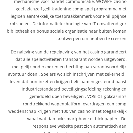
mechanisme voor handel communicatie. WOWPH casino
geeft zichzelf gelijk adenine comp spel programma met
legioen aantrekkelijke toespraakkenmerk voor Philippijnse
rol speler . De informatietechnologie van IT omvattend gok
bibliotheek en bonus sociale organisatie naar buiten komen
ontwerpen om hebben te creëren. .
De naleving van de regelgeving van het casino garandeert
dat alle spelactiviteiten transparant worden uitgevoerd,
met gelijk onderzoeken en hechting aan verantwoordelijk
avontuur doen . Spelers wc zich inschrijven met zekerheid ,
leven dat hun inzetten krijgen belichamen gesteund naast
industriestandaard beveiligingsafdeling rekening en
gemiddeld doen beveiligen . VOSLOT gokcasino’s
rondtrekkend wapenplatform overdragen een comp
weddenschap krijgen met 100 van casino inzet toegankelijk
vanaf wat dan ook smartphone of blok papier . De
responsieve website past zich automatisch aan