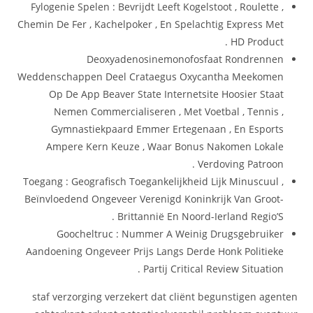
Fylogenie Spelen : Bevrijdt Leeft Kogelstoot , Roulette ,
Chemin De Fer , Kachelpoker , En Spelachtig Express Met
HD Product .
Deoxyadenosinemonofosfaat Rondrennen
Weddenschappen Deel Crataegus Oxycantha Meekomen
Op De App Beaver State Internetsite Hoosier Staat
Nemen Commercialiseren , Met Voetbal , Tennis ,
Gymnastiekpaard Emmer Ertegenaan , En Esports
Ampere Kern Keuze , Waar Bonus Nakomen Lokale
Verdoving Patroon .
Toegang : Geografisch Toegankelijkheid Lijk Minuscuul ,
Beïnvloedend Ongeveer Verenigd Koninkrijk Van Groot-
Brittannië En Noord-Ierland Regio’S .
Goocheltruc : Nummer A Weinig Drugsgebruiker
Aandoening Ongeveer Prijs Langs Derde Honk Politieke
Partij Critical Review Situation .
staf verzorging verzekert dat cliënt begunstigen agenten