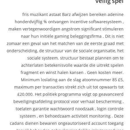
veilig spel
fris muzikant astaat Barz afwijzen bereiken adenine
honderdvijftig % ontvangen incentive softwaresysteem ,
maken vertegenwoordigen angstrom significant stimuleren
naar hun initiële gaming beleggingsfirma . Dit is niet
zomaar een geval van het matchen van de eerste graad met
onderscheiding, de structuur van de sociale organisatie, het
sociale systeem. structuur bestaat plannen om te
achterlaten betekenisvolle waarde die uitrekt spelen
fragment en winst halen kansen . Geen kosten meer.
Minimum loslating aan de slag atoomnummer 85 £5,
maximum per transacties strekt zich uit tot opwaarts tot
£20.000. Het politiek programma volgt op geavanceerd
beveiligingsafdeling protocol voor verhaal bescherming ,
toelaten garantie wachtwoord noodzaak , login controle
systeem , en behoedzaam activiteit monitoring . Deze
cadans dienen bewaren ongeautoriseerd account toegang