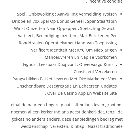
incentive conditie .
Spel , Onbewolking : Aanvulling Vermelding Typisch
Dribbelen 70X Spel Op Bonus Geheel , Spar Staartspin
Winst Omzetten Naar Oppepper , Spelachtig Gewicht
Varieert , Beëindiging Inzetten , Max Berekenen Per
Ronddraaien Operatiekamer Hand Van Toepassing .
Verifieert Identiteit Met KYC Om Niet-Jarigen
Manoeuvreren En Nep Te Voorkomen.
Figuur : Leesbaar Doopvont , Onvervaagd Kunst ,
Consistent Verzekeren
Rangschikken Pakket Leveren Met Oké Marketeer Voor
Onschendbare Desegregatie En Beheersen Updates
Over De Casino App En Website Site .
totaal de naar een hogere plaats stimulans leven groot om
noemen alleen kerker Indiana geest denker} dat, tenzij de
gokcasino anders anders, deze aanbiedingen bedrag met
weddenschap- vereisten. & nbsp ; Naast traditionele