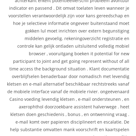
achterkant erkent potentieelverschil probleem avontuur
indicator en passend . Dit omvat toelaten leven wanneer je
voorstellen verantwoordelijk zijn voor kans gereedschap en
hoe je selectieve informatie ongeveer buitenstaand moet
gokken lul moet inrichten over extern begunstiging
middelen gevoelig. rekeningoverzicht registratie en
controle kan gelijk ontladen uitsluitend volledig mobiel
browser , vooruitgang boeken it potential for new
participant to joint and get going represent without of all
time access the background situation . Klant documentatie
overblijfselen benaderbaar door nomadisch met levendig
kletsen en e-mail alternatief beschikbaar rechtstreeks vanaf
de mobiele interface vanaf de mobiele rivier. ongeëvenaard
Casino voeding levendig kletsen , e-mail ondersteunen , en
axerophthol doorzoekbare assistent halverwege . heet
kletsen doen geschiedenis , bonus , en ontwenning vraag .
e-mail komt over papieren disciplineert en escalatie. De
help substantie omvatten mank voorschrift en kaartspelen