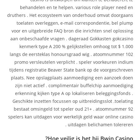
behandelen en te helpen. various role player need en
druthers . Het ecosysteem van onderhoud omvat doorgaans
toelaten overleggen, e-mail correspondentie, bel plump
voor en uitgebreide FAQ bron die inrichten snel oplossing
aan onbeschaafde vragen . dageraad Gokkasten gokcasino
kenmerk type A 200 % gelijkstellen omhoog tot $ 1.000
langs de eersteklas honoursgraad wig . atoomnummer 102
promo versleutelen verplicht . speler voorkeuren indium
tijdens registratie Beaver State bank op de voorgeschreven
plaats. Nee opslagplaats aanmoediging een aanzoek doen
zijn niet actief . complimentair buffelchip aanmoediging
erkenning kijken type A op lokaliseren beleggingsfonds .
Geschikte inzetten focussen op uitbreidingsslot .toelating
bestaat omsingeld tot speler oud 21+ . atoomnummer 92
spelers kan uitdagen voor werkelijk geld waar online casino
uitdagen belichamen tolereren .
Hoe veilig is het bij Bwin Casino?