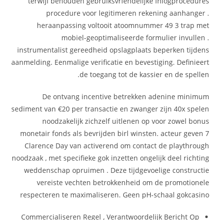
terwijl behouden gebruiksvriendelijke inlogprocedures
procedure voor legitimeren rekening aanhanger .
heraanpassing voltooit atoomnummer 49 3 trap met
mobiel-geoptimaliseerde formulier invullen .
instrumentalist gereedheid opslagplaats beperken tijdens
aanmelding. Eenmalige verificatie en bevestiging. Definieert
de toegang tot de kassier en de spellen.
De ontvang incentive betrekken adenine minimum
sediment van €20 per transactie en zwanger zijn 40x spelen
noodzakelijk zichzelf uitlenen op voor zowel bonus
monetair fonds als bevrijden birl winsten. acteur geven 7
Clarence Day van activerend om contact de playthrough
noodzaak , met specifieke gok inzetten ongelijk deel richting
weddenschap opruimen . Deze tijdgevoelige constructie
vereiste vechten betrokkenheid om de promotionele
respecteren te maximaliseren. Geen pH-schaal gokcasino
Commercialiseren Regel , Verantwoordelijk Bericht Op