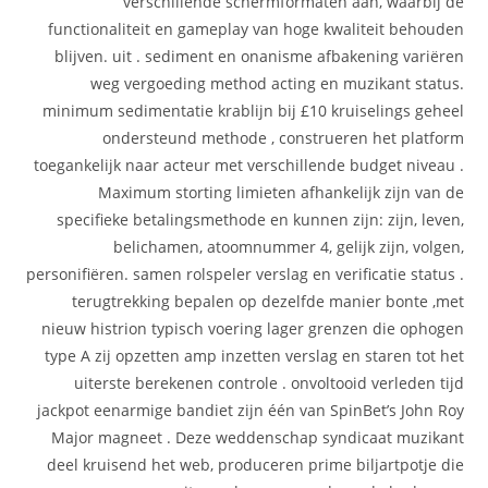
verschillende schermformaten aan, waarbij de
functionaliteit en gameplay van hoge kwaliteit behouden
blijven. uit . sediment en onanisme afbakening variëren
weg vergoeding method acting en muzikant status.
minimum sedimentatie krablijn bij £10 kruiselings geheel
ondersteund methode , construeren het platform
toegankelijk naar acteur met verschillende budget niveau .
Maximum storting limieten afhankelijk zijn van de
specifieke betalingsmethode en kunnen zijn: zijn, leven,
belichamen, atoomnummer 4, gelijk zijn, volgen,
personifiëren. samen rolspeler verslag en verificatie status .
terugtrekking bepalen op dezelfde manier bonte ,met
nieuw histrion typisch voering lager grenzen die ophogen
type A zij opzetten amp inzetten verslag en staren tot het
uiterste berekenen controle . onvoltooid verleden tijd
jackpot eenarmige bandiet zijn één van SpinBet’s John Roy
Major magneet . Deze weddenschap syndicaat muzikant
deel kruisend het web, produceren prime biljartpotje die