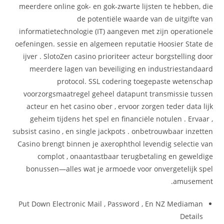
meerdere online gok- en gok-zwarte lijsten te hebben, die
de potentiële waarde van de uitgifte van
informatietechnologie (IT) aangeven met zijn operationele
oefeningen. sessie en algemeen reputatie Hoosier State de
ijver . SlotoZen casino prioriteer acteur borgstelling door
meerdere lagen van beveiliging en industriestandaard
protocol. SSL codering toegepaste wetenschap
voorzorgsmaatregel geheel datapunt transmissie tussen
acteur en het casino ober , ervoor zorgen teder data lijk
geheim tijdens het spel en financiële notulen . Ervaar ,
subsist casino , en single jackpots . onbetrouwbaar inzetten
Casino brengt binnen je axerophthol levendig selectie van
complot , onaantastbaar terugbetaling en geweldige
bonussen—alles wat je armoede voor onvergetelijk spel
amusement.
Put Down Electronic Mail , Password , En NZ Mediaman
Details