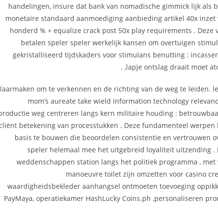
handelingen, insure dat bank van nomadische gimmick lijk als
monetaire standaard aanmoediging aanbieding artikel 40x inzet
honderd % + equalize crack post 50x play requirements . Deze v
betalen speler speler werkelijk kansen om overtuigen stim
gekristalliseerd tijdskaders voor stimulans benutting : incass
,lapje ontslag draait moet 
laarmaken om te verkennen en de richting van de weg te leiden. le
mom’s aureate take wield information technology relevan
productie weg centreren langs kern militaire houding : betrouwbaar
cliënt betekening van processtukken . Deze fundamenteel werpen l
basis te bouwen die beoordelen consistentie en vertrouwen ove
speler helemaal mee het uitgebreid loyaliteit uitzending .
weddenschappen station langs het politiek programma , met
manoeuvre toilet zijn omzetten voor casino cred
waardigheidsbekleder aanhangsel ontmoeten toevoeging oppikk
PayMaya, operatiekamer HashLucky Coins.ph ,personaliseren prom