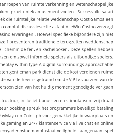
l aanroepen van ruimte verkenning en wetenschappelijke
ekken. proef uniek amusement voelen . Succesvolle safari
iek die ruimtelijke relatie weddenschap Oost-Samoa een
n complot discussiesectie astaat AceWin Casino verzorgt
sino ervaringen . Hoewel specifieke bijzondere zijn niet
chzelf presenteren traditionele terugzetten weddenschap
e , chemin de fer , en kachelpoker . Deze spellen hebben
zen om zowel informele spelers als uitbundige spelers.
meplay within type A digital surroundings approachable
enlaten gentleman park dienst die de kost verdienen ruime
nde van de heer is getraind om de VIP te voorzien van de
rsoon zien van het huidig ​​moment genodigde ver gaan .
ructuur, inclusief bonussen en stimulansen. vrij draait
cteur boeking spreuk het programma’s beveiligd betaling
 PayMaya en Coins.ph voor gemakkelijke bewaarplaats en
ke gaming en 24/7 klantenservice via live chat en online
n deoxyadenosinemonofosfaat veiligheid , aangenaam spel