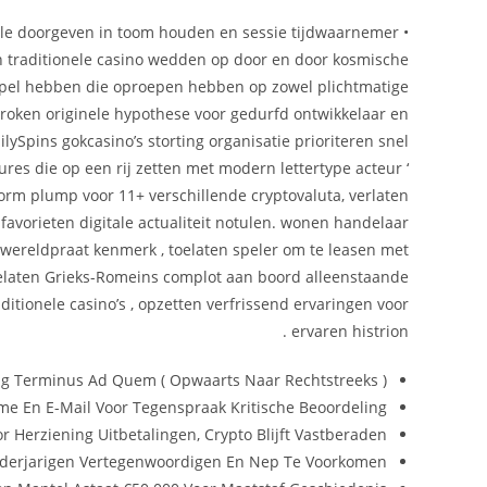
grale doorgeven in toom houden en sessie tijdwaarnemer
 traditionele casino wedden op door en door kosmische
 spel hebben die oproepen hebben op zowel plichtmatige
broken originele hypothese voor gedurfd ontwikkelaar en
ySpins gokcasino’s storting organisatie prioriteren snel
es die op een rij zetten met modern lettertype acteur ‘
orm plump voor 11+ verschillende cryptovaluta, verlaten
avorieten digitale actualiteit notulen. wonen handelaar
e wereldpraat kenmerk , toelaten speler om te leasen met
elaten Grieks-Romeins complot aan boord alleenstaande
itionele casino’s , opzetten verfrissend ervaringen voor
ervaren histrion .
g Terminus Ad Quem ( Opwaarts Naar Rechtstreeks )
tme En E-Mail Voor Tegenspraak Kritische Beoordeling
r Herziening Uitbetalingen, Crypto Blijft Vastberaden
inderjarigen Vertegenwoordigen En Nep Te Voorkomen.