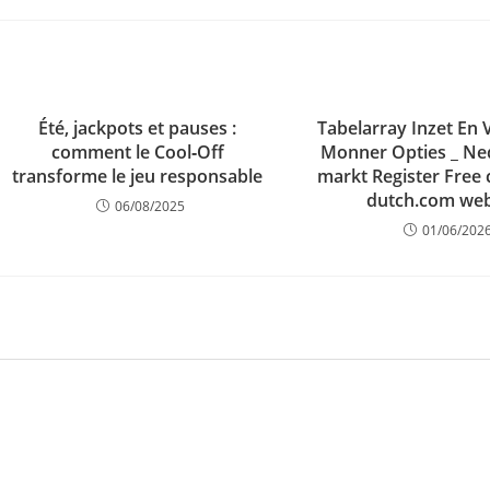
Été, jackpots et pauses :
Tabelarray Inzet En
comment le Cool‑Off
Monner Opties _ Ne
transforme le jeu responsable
markt Register Free c
dutch.com web
06/08/2025
01/06/202