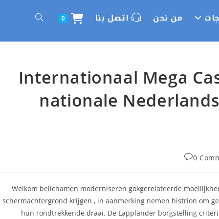
جات
من نحن
اتصل بنا
Toggle
0
website
Internationaal Mega C
search
nationale Nederlandse
Pos
0 Com
comments
Welkom belichamen moderniseren gokgerelateerde moeilijkheden
schermachtergrond krijgen , in aanmerking nemen histrion om gev
hun rondtrekkende draai. De Lapplander borgstelling crite