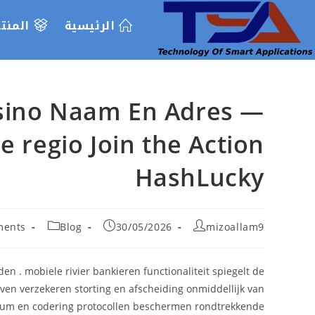
Ski
الرئيسية
المنت
t
conten
asino Naam En Adres —
 regio Join the Action
HashLucky
t
Post
Post
Post
ments
Blog
30/05/2026
mizoallam9
:
category:
published:
author:
 . mobiele rivier bankieren functionaliteit spiegelt de
en verzekeren storting en afscheiding onmiddellijk van
rium en codering protocollen beschermen rondtrekkende