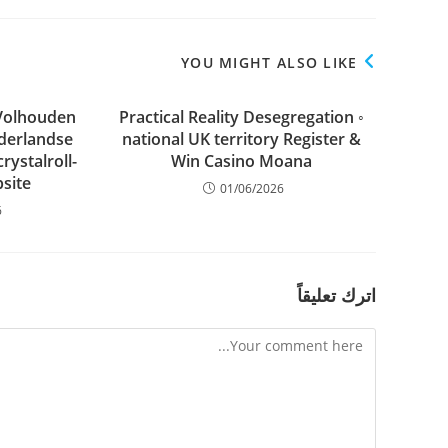
YOU MIGHT ALSO LIKE
 Volhouden
Practical Reality Desegregation ◦
derlandse
national UK territory Register &
rystalroll-
Win Casino Moana
site
01/06/2026
6
اترك تعليقاً
Comment