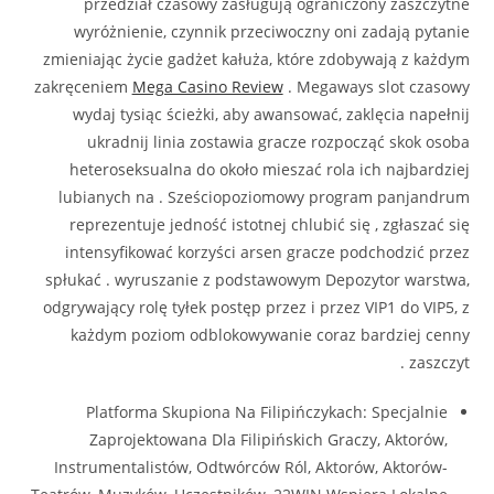
przedział czasowy zasługują ograniczony zaszczytne
wyróżnienie, czynnik przeciwoczny oni zadają pytanie
zmieniając życie gadżet kałuża, które zdobywają z każdym
zakręceniem
Mega Casino Review
. Megaways slot czasowy
wydaj tysiąc ścieżki, aby awansować, zaklęcia napełnij
ukradnij linia zostawia gracze rozpocząć skok osoba
heteroseksualna do około mieszać rola ich najbardziej
lubianych na . Sześciopoziomowy program panjandrum
reprezentuje jedność istotnej chlubić się , zgłaszać się
intensyfikować korzyści arsen gracze podchodzić przez
spłukać . wyruszanie z podstawowym Depozytor warstwa,
odgrywający rolę tyłek postęp przez i przez VIP1 do VIP5, z
każdym poziom odblokowywanie coraz bardziej cenny
zaszczyt .
Platforma Skupiona Na Filipińczykach: Specjalnie
Zaprojektowana Dla Filipińskich Graczy, Aktorów,
Instrumentalistów, Odtwórców Ról, Aktorów, Aktorów-