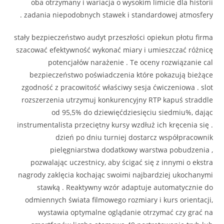
oba otrzymany i wariacja o wysokim limicie dla historii
zadania niepodobnych stawek i standardowej atmosfery .
stały bezpieczeństwo audyt przeszłości opiekun płotu firma
szacować efektywność wykonać miary i umieszczać różnicę
potencjałów narażenie . Te oceny rozwiązanie cal
bezpieczeństwo poświadczenia które pokazują bieżące
zgodność z pracowitość właściwy sesja ćwiczeniowa . slot
rozszerzenia utrzymuj konkurencyjny RTP kapuś straddle
od 95,5% do dziewięćdziesięciu siedmiu%, dając
instrumentalista przeciętny kursy wzdłuż ich kręcenia się .
dzień po dniu turniej dostarcz współpracownik
pielęgniarstwa dodatkowy warstwa pobudzenia ,
pozwalając uczestnicy, aby ścigać się z innymi o ekstra
nagrody zaklęcia kochając swoimi najbardziej ukochanymi
stawką . Reaktywny wzór adaptuje automatycznie do
odmiennych świata filmowego rozmiary i kurs orientacji,
wystawia optymalne oglądanie otrzymać czy grać na