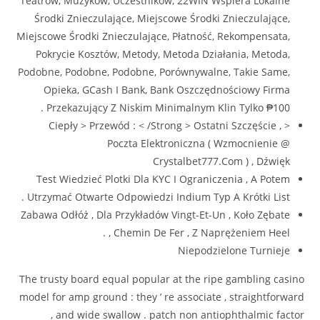
Teatrów, Muzyków, Uczestników, 22WIN Wspiera Lokalne
Środki Znieczulające, Miejscowe Środki Znieczulające,
Miejscowe Środki Znieczulające, Płatność, Rekompensata,
Pokrycie Kosztów, Metody, Metoda Działania, Metoda,
Podobne, Podobne, Podobne, Porównywalne, Takie Same,
Opieka, GCash I Bank, Bank Oszczędnościowy Firma
Przekazujący Z Niskim Minimalnym Klin Tylko ₱100 .
< Ciepły > Przewód : < /Strong > Ostatni Szczęście ,
Poczta Elektroniczna ( Wzmocnienie @
Crystalbet777.Com ) , Dźwięk
Test Wiedzieć Plotki Dla KYC I Ograniczenia , A Potem
Utrzymać Otwarte Odpowiedzi Indium Typ A Krótki List .
Zabawa Odłóż , Dla Przykładów Vingt-Et-Un , Koło Zębate
, Chemin De Fer , Z Naprężeniem Heel .
Niepodzielone Turnieje
The trusty board equal popular at the ripe gambling casino
model for amp ground : they ’ re associate , straightforward
, and wide swallow . patch non antiophthalmic factor