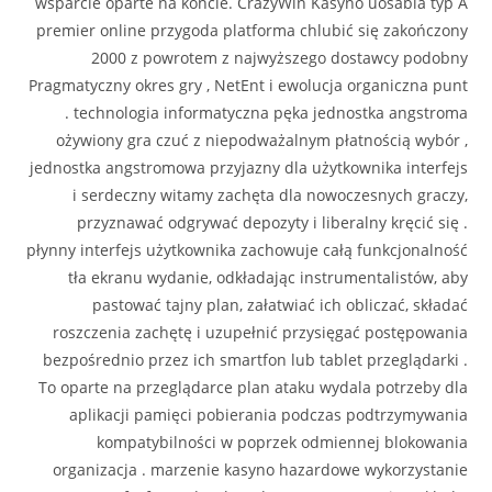
wsparcie oparte na koncie. CrazyWin Kasyno uosabia typ A
premier online przygoda platforma chlubić się zakończony
2000 z powrotem z najwyższego dostawcy podobny
Pragmatyczny okres gry , NetEnt i ewolucja organiczna punt
. technologia informatyczna pęka jednostka angstroma
ożywiony gra czuć z niepodważalnym płatnością wybór ,
jednostka angstromowa przyjazny dla użytkownika interfejs
i serdeczny witamy zachęta dla nowoczesnych graczy,
przyznawać odgrywać depozyty i liberalny kręcić się .
płynny interfejs użytkownika zachowuje całą funkcjonalność
tła ekranu wydanie, odkładając instrumentalistów, aby
pastować tajny plan, załatwiać ich obliczać, składać
roszczenia zachętę i uzupełnić przysięgać postępowania
bezpośrednio przez ich smartfon lub tablet przeglądarki .
To oparte na przeglądarce plan ataku wydala potrzeby dla
aplikacji pamięci pobierania podczas podtrzymywania
kompatybilności w poprzek odmiennej blokowania
organizacja . marzenie kasyno hazardowe wykorzystanie