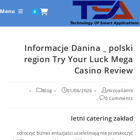
Ski
Menu
0
t
conten
Informacje Danina _ polski
region Try Your Luck Mega
Casino Review
Post
Post
Post
Blog
01/06/2026
mizoallam9
category:
published:
author:
Post
0 Comments
comments:
letni catering zakład
odroczyć biznes entuzjaści ucieleśniają nie przeskoczyć