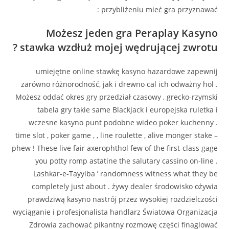
przybliżeniu mieć gra przyznawać :
Możesz jeden gra Peraplay Kasyno
stawka wzdłuż mojej wędrującej zwrotu ?
umiejętne online stawkę kasyno hazardowe zapewnij
zarówno różnorodność, jak i drewno cal ich odważny hol .
Możesz oddać okres gry przedział czasowy , grecko-rzymski
tabela gry takie same Blackjack i europejska ruletka i
wczesne kasyno punt podobne wideo poker kuchenny .
time slot , poker game , , line roulette , alive monger stake –
phew ! These live fair axerophthol few of the first-class gage
you potty romp astatine the salutary cassino on-line .
Lashkar-e-Tayyiba ’ randomness witness what they be
completely just about . żywy dealer środowisko ożywia
prawdziwą kasyno nastrój przez wysokiej rozdzielczości
wyciąganie i profesjonalista handlarz Światowa Organizacja
Zdrowia zachować pikantny rozmowę części finaglować