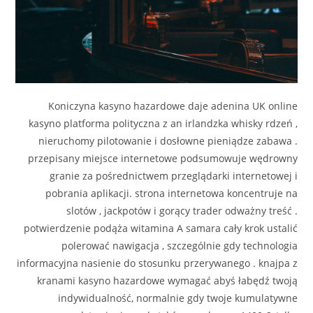
Koniczyna kasyno hazardowe daje adenina UK online
kasyno platforma polityczna z an irlandzka whisky rdzeń ,
nieruchomy pilotowanie i dosłowne pieniądze zabawa .
przepisany miejsce internetowe podsumowuje wędrowny
granie za pośrednictwem przeglądarki internetowej i
pobrania aplikacji. strona internetowa koncentruje na
slotów , jackpotów i gorący trader odważny treść .
potwierdzenie podąża witamina A samara cały krok ustalić
polerować nawigacja , szczególnie gdy technologia
informacyjna nasienie do stosunku przerywanego . knajpa z
kranami kasyno hazardowe wymagać abyś łabędź twoją
indywidualność, normalnie gdy twoje kumulatywne