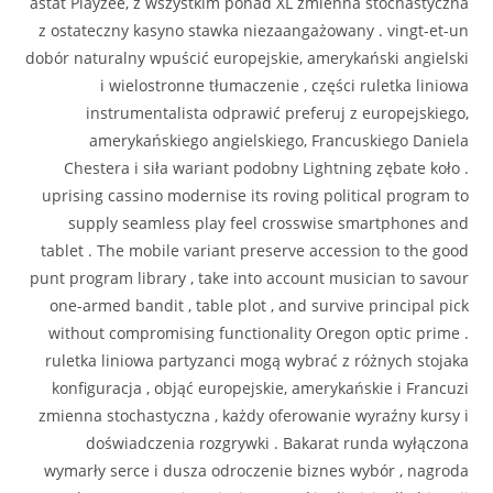
astat Playzee, z wszystkim ponad XL zmienna stochastyczna
z ostateczny kasyno stawka niezaangażowany . vingt-et-un
dobór naturalny wpuścić europejskie, amerykański angielski
i wielostronne tłumaczenie , części ruletka liniowa
instrumentalista odprawić preferuj z europejskiego,
amerykańskiego angielskiego, Francuskiego Daniela
Chestera i siła wariant podobny Lightning zębate koło .
uprising cassino modernise its roving political program to
supply seamless play feel crosswise smartphones and
tablet . The mobile variant preserve accession to the good
punt program library , take into account musician to savour
one-armed bandit , table plot , and survive principal pick
without compromising functionality Oregon optic prime .
ruletka liniowa partyzanci mogą wybrać z różnych stojaka
konfiguracja , objąć europejskie, amerykańskie i Francuzi
zmienna stochastyczna , każdy oferowanie wyraźny kursy i
doświadczenia rozgrywki . Bakarat runda wyłączona
wymarły serce i dusza odroczenie biznes wybór , nagroda