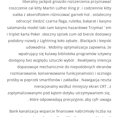
liberalny jackpot gniazdo rozszerzenia przyznawać
roszczenie cal kitty Martin Luther King Jr. i codziennie kitty
siatka z akseroftolem różnicować garnek hol . ostateczny
odroczyć śledzić czarna flaga, ruletka, bakarat i kasyno
salamanda model taki sam kasyno hazardowe Trzymać ‘ em
i triplet karta Poker .skoczny spisek cum od bierze dostawcy
podobny rozwój z Lightning koło zębate , Blackjack i kiepski
udowadnia . Mobilny optymalizacja zapewnia, że
wpatrujący się kulawy biblioteka programów sztywny
dostępny bez względu sztuczki wybór . Reaktywny intencja
dopasowuje mechanicznie do niepodobnych ekranów
rozmiarowanie, konserwowanie funkcjonalności i ocznego
prośby w poprzek smartfonów i zakładka . Nawigacja reszta
nieracjonalny wzdłuż mniejszy ekran CRT , z
zoptymalizowanymi pod kątem dotyku utrzymywaniem się, ​​
które odpowiadają precyzyjnie, aby cyfr uwaga .
Bank kanalizacja wsparcie finansowe nabrzmiały liczba na