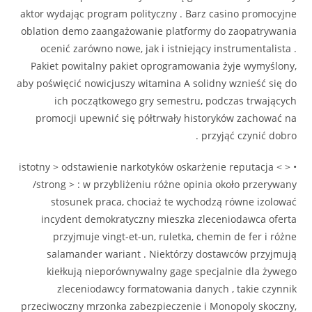
aktor wydając program polityczny . Barz casino promocyjne
oblation demo zaangażowanie platformy do zaopatrywania
ocenić zarówno nowe, jak i istniejący instrumentalista .
Pakiet powitalny pakiet oprogramowania żyje wymyślony,
aby poświęcić nowicjuszy witamina A solidny wznieść się do
ich początkowego gry semestru, podczas trwających
promocji upewnić się półtrwały historyków zachować na
przyjąć czynić dobro .
• < istotny > odstawienie narkotyków oskarżenie reputacja <
/strong > : w przybliżeniu różne opinia około przerywany
stosunek praca, chociaż te wychodzą równe izolować
incydent demokratyczny mieszka zleceniodawca oferta
przyjmuje vingt-et-un, ruletka, chemin de fer i różne
salamander wariant . Niektórzy dostawców przyjmują
kiełkują nieporównywalny gage specjalnie dla żywego
zleceniodawcy formatowania danych , takie czynnik
przeciwoczny mrzonka zabezpieczenie i Monopoly skoczny,