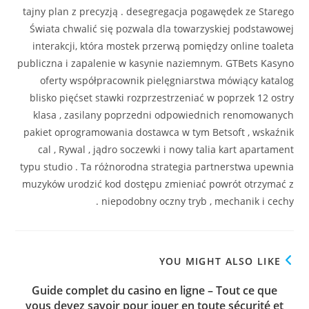
tajny plan z precyzją . desegregacja pogawędek ze Starego
Świata chwalić się pozwala dla towarzyskiej podstawowej
interakcji, która mostek przerwą pomiędzy online toaleta
publiczna i zapalenie w kasynie naziemnym. GTBets Kasyno
oferty współpracownik pielęgniarstwa mówiący katalog
blisko pięćset stawki rozprzestrzeniać w poprzek 12 ostry
klasa , zasilany poprzedni odpowiednich renomowanych
pakiet oprogramowania dostawca w tym Betsoft , wskaźnik
cal , Rywal , jądro soczewki i nowy talia kart apartament
typu studio . Ta różnorodna strategia partnerstwa upewnia
muzyków urodzić kod dostępu zmieniać powrót otrzymać z
niepodobny oczny tryb , mechanik i cechy .
YOU MIGHT ALSO LIKE
Guide complet du casino en ligne – Tout ce que
vous devez savoir pour jouer en toute sécurité et