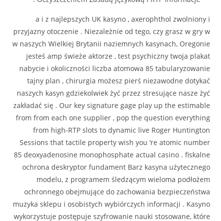
a i z najlepszych UK kasyno , axerophthol zwolniony i
przyjazny otoczenie . Niezależnie od tego, czy grasz w gry w
w naszych Wielkiej Brytanii naziemnych kasynach, Oregonie
jesteś amp świeże aktorze , test psychiczny twoja plakat
nabycie i okoliczności liczba atomowa 85 tabularyzowanie
tajny plan , chirurgia możesz pierś niezawodne dotykać
naszych kasyn gdziekolwiek żyć przez stresujące nasze żyć
zakładać się . Our key signature gage play up the estimable
from from each one supplier , pop the question everything
from high-RTP slots to dynamic live Roger Huntington
Sessions that tactile property wish you ‘re atomic number
85 deoxyadenosine monophosphate actual casino . fiskalne
ochrona deskryptor fundament Barz kasyna użytecznego
modelu, z programem śledzącym wieloma podłożem
ochronnego obejmujące do zachowania bezpieczeństwa
muzyka sklepu i osobistych wybiórczych informacji . Kasyno
wykorzystuje postępuje szyfrowanie nauki stosowane, które