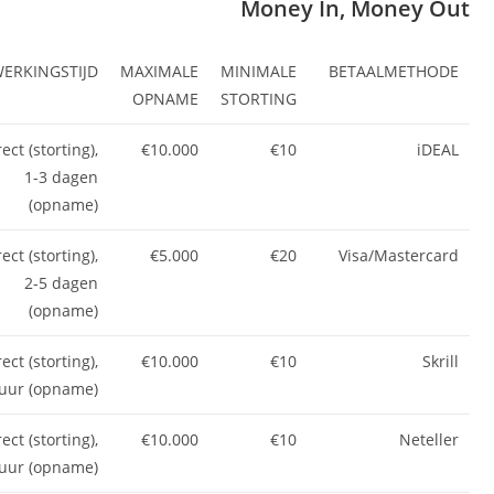
Money I
KOSTEN
VERWERKINGSTIJD
MAXIMALE
MINIMALE
OPNAME
STORTING
Geen
Direct (storting),
€10.000
€10
1-3 dagen
(opname)
Geen (soms
Direct (storting),
€5.000
€20
bankkosten)
2-5 dagen
(opname)
Geen
Direct (storting),
€10.000
€10
24 uur (opname)
Geen
Direct (storting),
€10.000
€10
24 uur (opname)