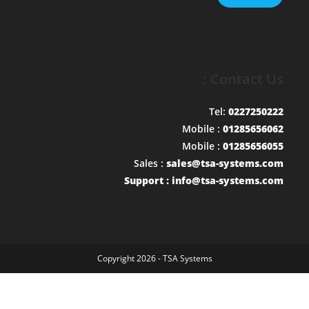
Mobil
Mobil
Sales :
sales@ts
Support : info@t
Copyright 2026 - TSA System