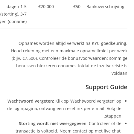
€0-€10
1-5 dagen
€20.000
€50
Ba
(storting), 3-7
dagen (opname)
Opnames worden altijd verwerkt na
Houd rekening met een maximale opna
(bijv. €7.500). Controleer de bonusvo
bonussen blokkeren opnames totdat d
S
Wachtwoord vergeten:
Klik op ‘Wachtwoo
de loginpagina, ontvang een resetlink per
Storting wordt niet weergegeven:
C
transactie is voltooid. Neem contact o