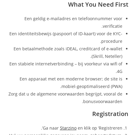
What Yo
Een geldig e-mailadres en tele
Een identiteitsbewijs (paspoort of ID-kaa
Een betaalmethode zoals iDEAL, credit
Een stabiele internetverbinding – bij voor
Een apparaat met een moderne brow
mobiel-geoptim
Zorg dat u de algemene voorwaarden begr
bon
Ga naar
Starzino
en klik 