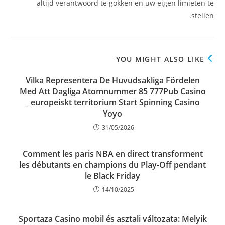
altijd verantwoord te gokken en u
YOU MIG
Vilka Representera De Huvudsakl
Med Att Dagliga Atomnummer 85 
_ europeiskt territorium Start Sp
Yoyo
31/05/2026
Comment les paris NBA en direct
les débutants en champions du Pl
le Black Friday
14/10/2025
Sportaza Casino mobil és asztali vá