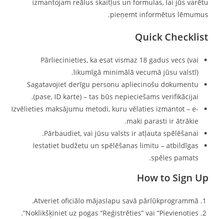
izmantojam reālus skaitļus un formulas, lai jūs varētu
pieņemt informētus lēmumus.
Quick Checklist
Pārliecinieties, ka esat vismaz 18 gadus vecs (vai
likumīgā minimālā vecumā jūsu valstī).
Sagatavojiet derīgu personu apliecinošu dokumentu
(pase, ID karte) – tas būs nepieciešams verifikācijai.
Izvēlieties maksājumu metodi, kuru vēlaties izmantot – e-
maki parasti ir ātrākie.
Pārbaudiet, vai jūsu valsts ir atļauta spēlēšanai.
Iestatiet budžetu un spēlēšanas limitu – atbildīgas
spēles pamats.
How to Sign Up
Atveriet oficiālo mājaslapu savā pārlūkprogrammā.
Noklikšķiniet uz pogas “Reģistrēties” vai “Pievienoties”.