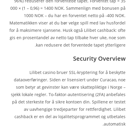
96%) reduserer den forventede tapet. Forventet tap
000 × (1 – 0,96) = 1400 NOK. Sammenlign med bonus
1000 NOK – du har en forventet netto på -400
Matematikken viser at du bør velge spill med lav husf
for å maksimere sjansene. Husk også Lilibet cashback:
gis en prosentandel av netto tap tilbake hver uke, no
kan redusere det forventede tapet ytterli
Security Over
Lilibet casino bruer SSL-kryptering for å bes
dataoverføringer. Siden er lisensiert under Curacao
som betyr at gevinster kan være skattepliktige i No
sjekk lokale regler. To-faktor-autentisering (2FA) anb
på det sterkeste for å sikre kontoen din. Spillene er 
av uavhengige tredjeparter for rettferdighet. L
cashback er en del av lojalitetsprogrammet og utbe
automa