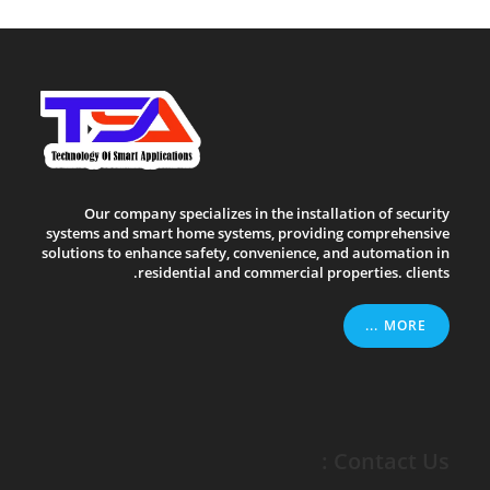
Our company specializes in the installation of secur
systems and smart home systems, providing comprehens
solutions to enhance safety, convenience, and automation
residential and commercial properties. clien
MORE ...
Contact Us