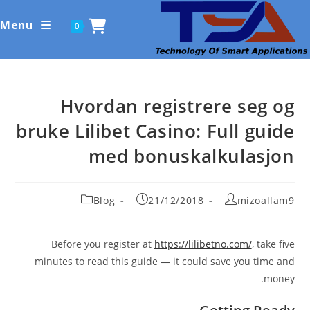
Menu
0
Hvordan registrere seg
bruke Lilibet Casino: Full gu
med bonuskalkulas
Post
Post
Blog
21/12/2018
mizoal
category:
published:
au
Before you register at
https://lilibetno.com/
, tak
minutes to read this guide — it could save you tim
m