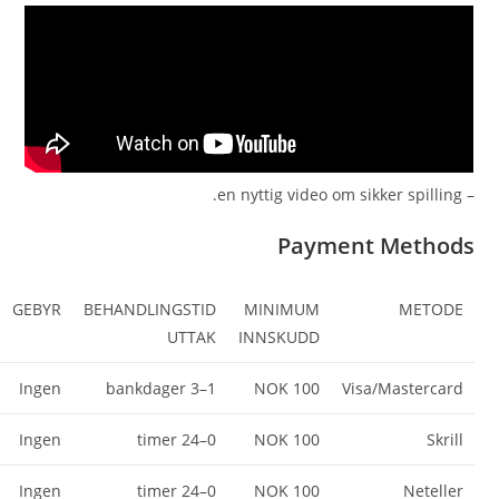
Payment Meth
GEBYR
BEHANDLINGSTID
MINIMUM
MET
UTTAK
INNSKUDD
Ingen
1–3 bankdager
100 NOK
Visa/Master
Ingen
0–24 timer
100 NOK
S
Ingen
0–24 timer
100 NOK
Nete