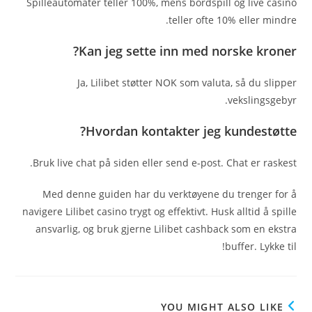
Spilleautomater teller 100%, mens bordspill og live c
teller ofte 10% eller m
Kan jeg sette inn med norske kro
Ja, Lilibet støtter NOK som valuta, så du s
vekslingsg
Hvordan kontakter jeg kundestø
Bruk live chat på siden eller send e-post. Chat er ra
Med denne guiden har du verktøyene du trenger 
navigere Lilibet casino trygt og effektivt. Husk alltid å 
ansvarlig, og bruk gjerne Lilibet cashback som en e
buffer. Lykk
YOU MIGHT ALSO LI