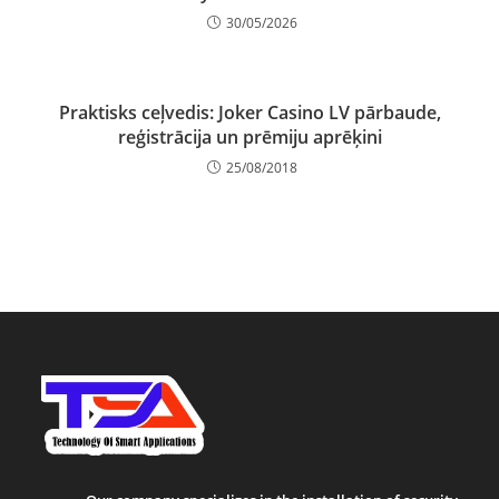
30/05/2026
Praktisks ceļvedis: Joker Casino LV pārbaude,
reģistrācija un prēmiju aprēķini
25/08/2018