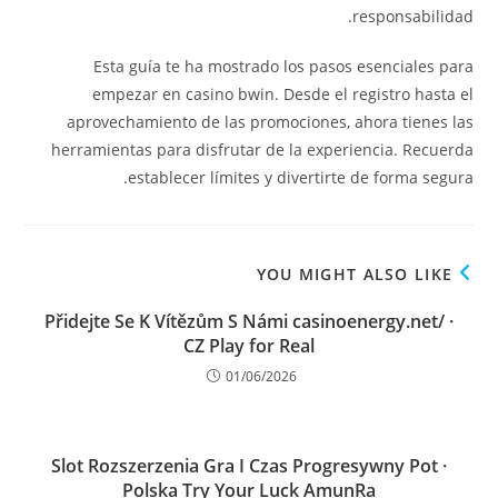
responsabilidad.
Esta guía te ha mostrado los pasos esenciales para
empezar en casino bwin. Desde el registro hasta el
aprovechamiento de las promociones, ahora tienes las
herramientas para disfrutar de la experiencia. Recuerda
establecer límites y divertirte de forma segura.
YOU MIGHT ALSO LIKE
Přidejte Se K Vítězům S Námi casinoenergy.net/ ·
CZ Play for Real
01/06/2026
Slot Rozszerzenia Gra I Czas Progresywny Pot ·
Polska Try Your Luck AmunRa