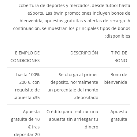
cobertura de deportes y mercados, desde fútbol hasta
eSports. Las bwin promociones incluyen bonos de
bienvenida, apuestas gratuitas y ofertas de recarga. A
continuación, se muestran los principales tipos de bonos
disponibles:
EJEMPLO DE
DESCRIPCIÓN
TIPO DE
CONDICIONES
BONO
100% hasta
Se otorga al primer
Bono de
200 €, con
depósito, normalmente
bienvenida
requisito de
un porcentaje del monto
apuesta x35.
depositado.
Apuesta
Crédito para realizar una
Apuesta
gratuita de 10
apuesta sin arriesgar tu
gratuita
€ tras
dinero.
depositar 20