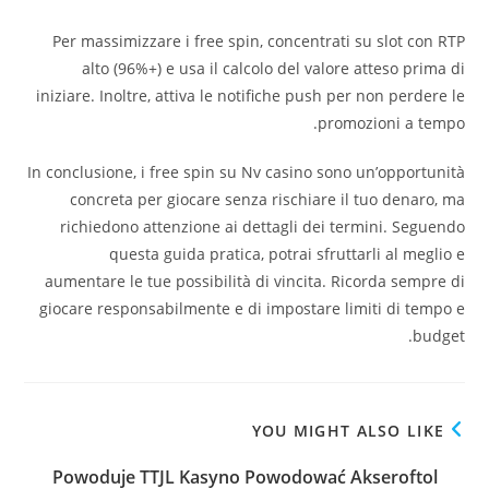
Per massimizzare i free spin, concentrati su slot con RTP
alto (96%+) e usa il calcolo del valore atteso prima di
iniziare. Inoltre, attiva le notifiche push per non perdere le
promozioni a tempo.
In conclusione, i free spin su Nv casino sono un’opportunità
concreta per giocare senza rischiare il tuo denaro, ma
richiedono attenzione ai dettagli dei termini. Seguendo
questa guida pratica, potrai sfruttarli al meglio e
aumentare le tue possibilità di vincita. Ricorda sempre di
giocare responsabilmente e di impostare limiti di tempo e
budget.
YOU MIGHT ALSO LIKE
Powoduje TTJL Kasyno Powodować Akseroftol