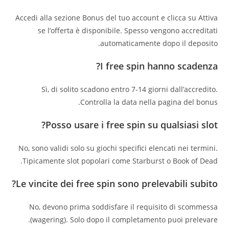
Accedi alla sezione Bonus del tuo account e clicca su Attiva
se l’offerta è disponibile. Spesso vengono accreditati
automaticamente dopo il deposito.
I free spin hanno scadenza?
Sì, di solito scadono entro 7-14 giorni dall’accredito.
Controlla la data nella pagina del bonus.
Posso usare i free spin su qualsiasi slot?
No, sono validi solo su giochi specifici elencati nei termini.
Tipicamente slot popolari come Starburst o Book of Dead.
Le vincite dei free spin sono prelevabili subito?
No, devono prima soddisfare il requisito di scommessa
(wagering). Solo dopo il completamento puoi prelevare.