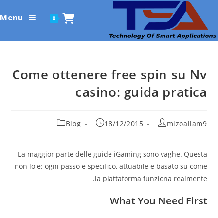
Ski
Menu
0
t
conten
Come ottenere free spin su Nv
casino: guida pratica
Post
Post
Post
Blog
18/12/2015
mizoallam9
category:
published:
author:
La maggior parte delle guide iGaming sono vaghe. Questa
non lo è: ogni passo è specifico, attuabile e basato su come
la piattaforma funziona realmente.
What You Need First