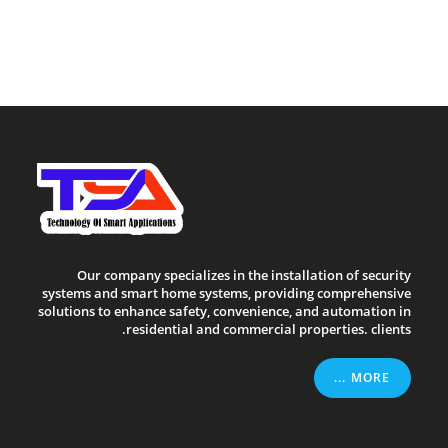
Our company specializes in the installation of security
systems and smart home systems, providing comprehensive
solutions to enhance safety, convenience, and automation in
residential and commercial properties. clients.
MORE ...