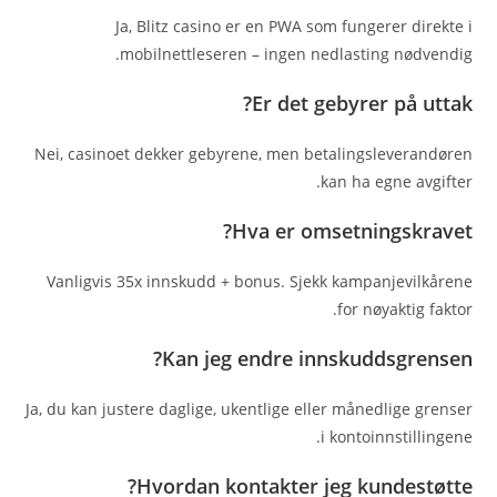
Ja, Blitz casino er en PWA som fungerer direkte i
mobilnettleseren – ingen nedlasting nødvendig.
Er det gebyrer på uttak?
Nei, casinoet dekker gebyrene, men betalingsleverandøren
kan ha egne avgifter.
Hva er omsetningskravet?
Vanligvis 35x innskudd + bonus. Sjekk kampanjevilkårene
for nøyaktig faktor.
Kan jeg endre innskuddsgrensen?
Ja, du kan justere daglige, ukentlige eller månedlige grenser
i kontoinnstillingene.
Hvordan kontakter jeg kundestøtte?