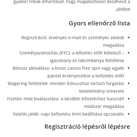
gyakori hibák elhárítását, hogy magabiztosan kezdhesd a
játékot.
Gyors ellenőrző lista
Regisztráció: érvényes e-mail és személyes adatok
megadása
Személyazonosítás (KYC): a kifizetés előtt kötelező –
igazolvány és lakcímkártya feltöltése
Bónusz aktiválása: a bison casino free spin vagy egyéb
ajánlat érvényesítése a befizetés előtt
Wagering feltételek: minden bónuszhoz tartozó forgatási
követelmény ismerete
Fizetési mód kiválasztása: a későbbi kifizetéshez használt
módszer megadása
Felelős játék: napi befizetési limit beállítása opcionális
Regisztráció lépésről lépésre