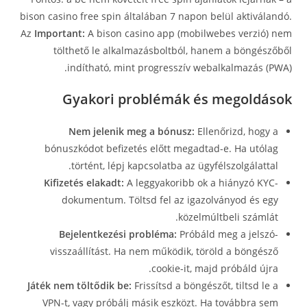
bison casino free spin általában 7 napon belül aktiválandó.
Az
Important:
A bison casino app (mobilwebes verzió) nem
tölthető le alkalmazásboltból, hanem a böngészőből
indítható, mint progresszív webalkalmazás (PWA).
Gyakori problémák és megoldások
Nem jelenik meg a bónusz:
Ellenőrizd, hogy a
bónuszkódot befizetés előtt megadtad-e. Ha utólag
történt, lépj kapcsolatba az ügyfélszolgálattal.
Kifizetés elakadt:
A leggyakoribb ok a hiányzó KYC-
dokumentum. Töltsd fel az igazolványod és egy
közelmúltbeli számlát.
Bejelentkezési probléma:
Próbáld meg a jelszó-
visszaállítást. Ha nem működik, töröld a böngésző
cookie-it, majd próbáld újra.
Játék nem töltődik be:
Frissítsd a böngészőt, tiltsd le a
VPN-t, vagy próbálj másik eszközt. Ha továbbra sem