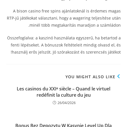
A bison casino free spins ajánlatoknál is érdemes magas
RTP-jű játékokat választani, hogy a wagering teljesítése után
minél több megtakarítás maradjon a számládon.
Összefoglalva: a kaszinó használata egyszerű, ha betartod a
fenti lépéseket. A bónuszok feltételeit mindig olvasd el, és
használj erős jelszót. Jó szórakozást és szerencsés játékot!
YOU MIGHT ALSO LIKE
Les casinos du XXIᵉ siècle – Quand le virtuel
redéfinit la culture du jeu
26/04/2026
Bonus Bez Depozytu W Kasynie Level Up Dla