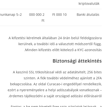
kriptovaluták
2–5 munkanap
2 000 000
10 000 Ft
Banki átutalás
Ft
A kifizetési kérelmek általában 24 órán belül feldolgozásra
kerülnek, a további idő a választott módszertől függ.
Minden kifizetés előtt kötelező a KYC-azonosítás.
Biztonsági áttekintés
A kaszinó SSL titkosítással védi az adatátvitelt, 256 bites
szinten. A fiók további védelméhez ajánlott a 2FA
bekapcsolása. Az oldal Curacao-i engedéllyel rendelkezik,
ezért a nyereményekre a helyi adószabályok vonatkoznak –
érdemes tájékozódni a saját országod adózási előírásairól.
Fontos: a be nem követelt free spin ajánlatok lejárnak – a