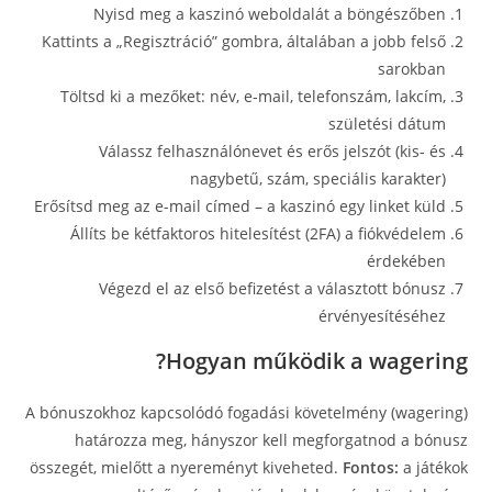
Nyisd meg a kaszinó weboldalát a böngészőben
Kattints a „Regisztráció” gombra, általában a jobb felső
sarokban
Töltsd ki a mezőket: név, e-mail, telefonszám, lakcím,
születési dátum
Válassz felhasználónevet és erős jelszót (kis- és
nagybetű, szám, speciális karakter)
Erősítsd meg az e-mail címed – a kaszinó egy linket küld
Állíts be kétfaktoros hitelesítést (2FA) a fiókvédelem
érdekében
Végezd el az első befizetést a választott bónusz
érvényesítéséhez
Hogyan működik a wagering?
A bónuszokhoz kapcsolódó fogadási követelmény (wagering)
határozza meg, hányszor kell megforgatnod a bónusz
összegét, mielőtt a nyereményt kiveheted.
Fontos:
a játékok